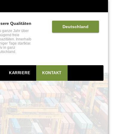
sere Qualitäten
Deutschland
s ganze Jahr über
nügend freie
azitäten. Innerhalb
iger Tage startklar.
iv in ganz
utschland.
KARRIERE
KONTAKT