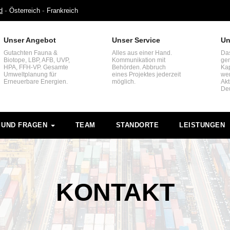
-
-
d
Österreich
Frankreich
Unser Angebot
Unser Service
Un
Gutachten Fauna &
Alles aus einer Hand.
Da
Biotope, LBP, AFB, UVP,
Kommunikation mit
ge
HPA, FFH-VP. Gesamte
Behörden. Abbruch
Kap
Umweltplanung für
eines Projektes jederzeit
wen
Erneuerbare Energien.
möglich.
Akt
De
 UND FRAGEN
TEAM
STANDORTE
LEISTUNGEN
KONTAKT